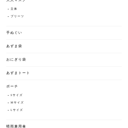
大人マスク
立体
プリーツ
手ぬぐい
あずま袋
おにぎり袋
あずまトート
ポーチ
Sサイズ
Mサイズ
Lサイズ
晴雨兼用傘